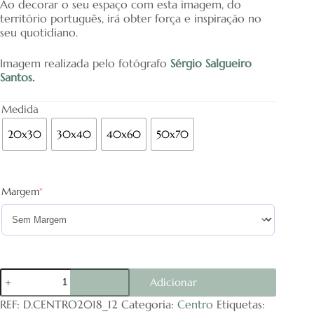
Ao decorar o seu espaço com esta imagem, do
território português, irá obter força e inspiração no
seu quotidiano.
Imagem realizada pelo fotógrafo
Sérgio Salgueiro
Santos
.
Medida
20x30
30x40
40x60
50x70
(required)
Margem
*
Quantidade
Adicionar
de
Convento
REF:
D.CENTRO2018_12
Categoria:
Centro
Etiquetas: