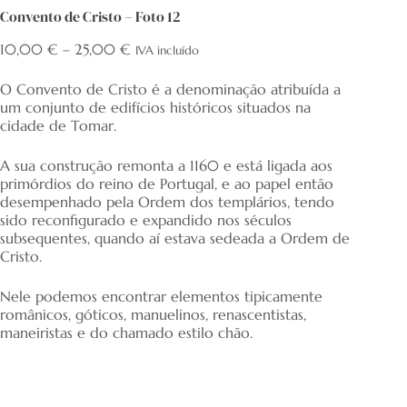
Convento de Cristo – Foto 12
Price
10,00
€
–
25,00
€
IVA incluído
range:
10,00 €
O Convento de Cristo é a denominação atribuída a
through
um conjunto de edifícios históricos situados na
25,00 €
cidade de Tomar.
A sua construção remonta a 1160 e está ligada aos
primórdios do reino de Portugal, e ao papel então
desempenhado pela Ordem dos templários, tendo
sido reconfigurado e expandido nos séculos
subsequentes, quando aí estava sedeada a Ordem de
Cristo.
Nele podemos encontrar elementos tipicamente
românicos, góticos, manuelinos, renascentistas,
maneiristas e do chamado estilo chão.