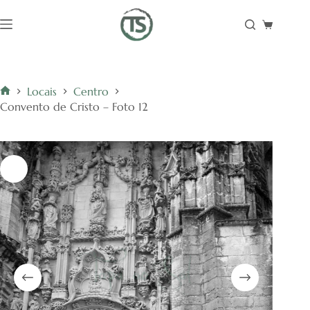
Pular
para
Carrinho
o
de
conteúdo
compras
Locais
Centro
Início
Convento de Cristo – Foto 12