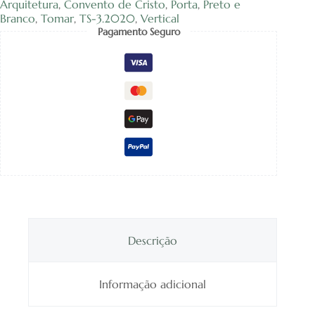
de
Arquitetura
,
Convento de Cristo
,
Porta
,
Preto e
Cristo
Branco
,
Tomar
,
TS-3.2020
,
Vertical
-
Pagamento Seguro
Foto
12
Descrição
Informação adicional