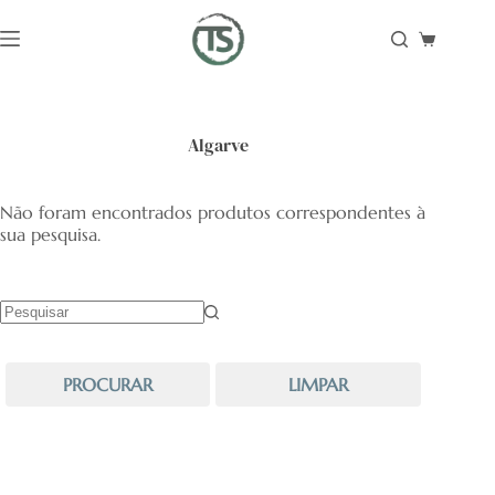
Pular
para
Carrinho
o
de
conteúdo
compras
Algarve
Não foram encontrados produtos correspondentes à
sua pesquisa.
Sem
resultados
PROCURAR
LIMPAR